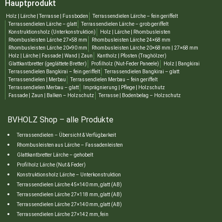
Hauptprodukt
Holz | Lärche | Terrasse | Fussboden
Terrassendielen Lärche – fein geriffelt
Terrassendielen Lärche – glatt
Terrassendielen Lärche – grob geriffelt
Konstruktionsholz (Unterkonstruktion)
Holz | Lärche | Rhombusleisten
Rhombusleisten Lärche 27×58 mm
Rhombusleisten Lärche 24×68 mm
Rhombusleisten Lärche 20×90 mm
Rhombusleisten Lärche 20×68 mm | 27×68 mm
Holz | Lärche | Fassade | Wand | Zaun
Kantholz | Pfosten (Traghölzer)
Glattkantbretter (geglättete Bretter)
Profilholz (Nut‑Feder Paneele)
Holz | Bangkirai
Terrassendielen Bangkirai – fein geriffelt
Terrassendielen Bangkirai – glatt
Terrassendielen | Merbau
Terrassendielen Merbau – fein geriffelt
Terrassendielen Merbau – glatt
Imprägnierung | Pflege | Holzschutz
Fassade | Zaun | Balken – Holzschutz
Terrasse | Bodenbelag – Holzschutz
BVHOLZ Shop – alle Produkte
Terrassendielen – Übersicht & Verfügbarkeit
Rhombusleisten aus Lärche – Fassadenleisten
Glattkantbretter Lärche – gehobelt
Profilholz Lärche (Nut & Feder)
Konstruktionsholz Lärche – Unterkonstruktion
Terrassendielen Lärche 45×140 mm, glatt (AB)
Terrassendielen Lärche 27×118 mm, glatt (AB)
Terrassendielen Lärche 27×140 mm, glatt (AB)
Terrassendielen Lärche 27×142 mm, fein